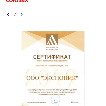
союзах
\