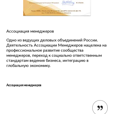
Ассоциация менеджеров
ва
я
Одно из ведущих деловых объединений России.
ых
м
а
Деятельность Ассоциации Менеджеров нацелена на
в
профессиональное развитие сообщества
менеджеров, переход к социально ответственным
стандартам ведения бизнеса, интеграцию в
глобальную экономику.
я
Ассоциация менеджеров
Privacy notice