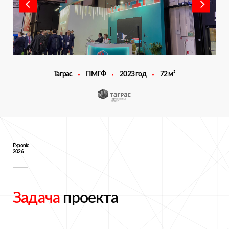
Таграс
ПМГФ
2023 год
72 м²
Exponic
2026
Задача
проекта