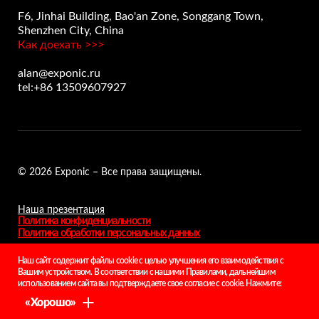
F6, Jinhai Building, Bao'an Zone, Songgang Town,
Shenzhen City, China
Как доехать >>>
alan@exponic.ru
tel:+86 13509607927
© 2026 Exponic – Все права защищены.
Наша презентация
Политика конфиденциальности
Политика обработки персональных данных
Наш сайт содержит файлы cookie с целью улучшения его взаимодействия с
Разработка:
Вашим устройством. В соответствии с нашими Правилами, дальнейшим
использованием сайта вы подтверждаете свое согласие с cookie. Нажмите:
Свяжитесь с нами
«Хорошо»