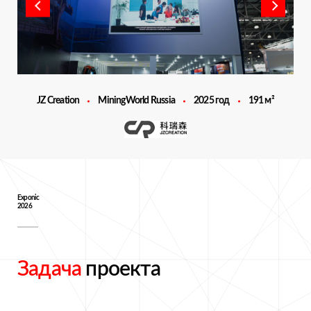
JZ Creation
MiningWorld Russia
2025 год
191 м²
Exponic
2026
Задача
проекта