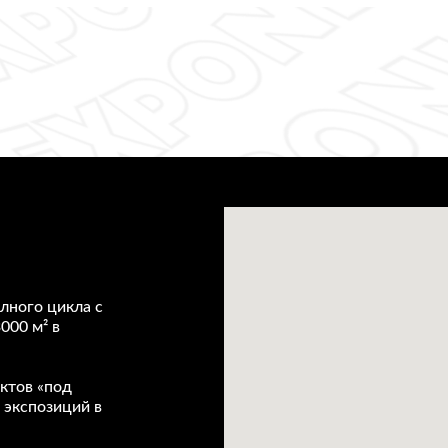
лного цикла с
000 м² в
ктов «под
 экспозиций в