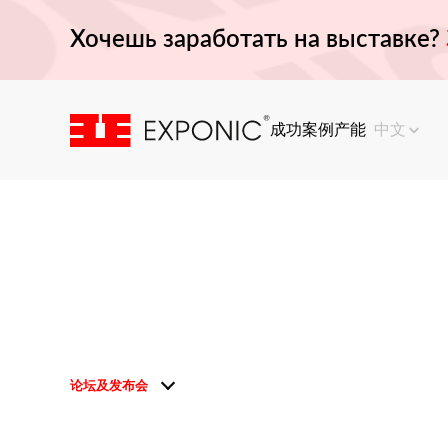
Хочешь заработать на выставке?
成功案例
产能
中文
论坛及发布会